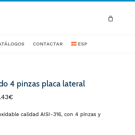
Close
Cart
ATÁLOGOS
CONTACTAR
ESP
do 4 pinzas placa lateral
Rango
.43
€
de
oxidable calidad AISI-316, con 4 pinzas y
precios:
desde