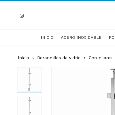
Skip
to
Instagram
main
content
INICIO
ACERO INOXIDABLE
FO
Inicio
Barandillas de vidrio
Con pilares