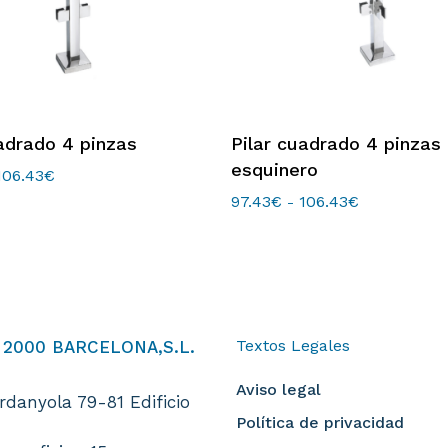
Este
eleccionar Opciones
Seleccionar Opcion
adrado 4 pinzas
Pilar cuadrado 4 pinzas
o
producto
esquinero
tiene
106.43
€
Rango
de
s
múltiples
97.43
€
106.43
€
Rango
-
precios:
de
.
variantes.
desde
precios:
89.93€
Las
desde
hasta
opciones
97.43€
106.43€
hasta
se
106.43€
pueden
Textos Legales
 2000 BARCELONA,S.L.
elegir
en
Aviso legal
la
rdanyola 79-81 Edificio
página
Política de privacidad
I
de