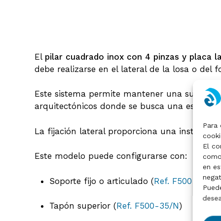
El
pilar cuadrado inox con 4 pinzas y placa la
debe realizarse en el lateral de la losa o del f
Este sistema permite mantener una superficie
arquitectónicos donde se busca una estética 
Para 
La fijación lateral proporciona una instalac
cooki
El co
Este modelo puede configurarse con:
como 
en es
negat
Soporte fijo o articulado (
Ref. F500-22
)
Puede
desea
Tapón superior (
Ref. F500-35/N
)