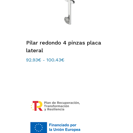
Este
es
Seleccionar Opciones
Pilar redondo 4 pinzas placa
producto
lateral
tiene
múltiples
92.93
€
100.43
€
Rango
-
de
variantes.
precios:
Las
desde
opciones
92.93€
hasta
se
100.43€
pueden
elegir
en
la
página
de