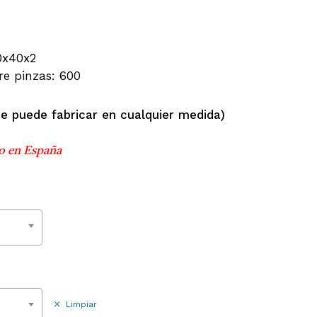
106.43€
hasta
115.43€
0x40x2
re pinzas: 600 ​
se puede fabricar en cualquier medida)
o en España
Limpiar