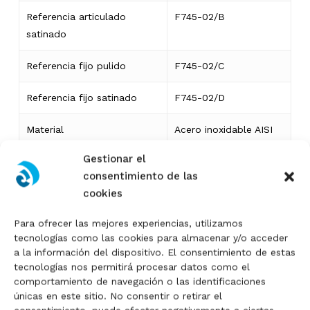
Referencia articulado
F745-02/B
satinado
Referencia fijo pulido
F745-02/C
Referencia fijo satinado
F745-02/D
Material
Acero inoxidable AISI
316
Gestionar el
consentimiento de las
Diámetro del tubo
Ø 43 x 1,5 mm
cookies
Altura total
900 mm
Para ofrecer las mejores experiencias, utilizamos
tecnologías como las cookies para almacenar y/o acceder
Altura útil doble pasamanos
650 mm / 560 mm
No hay productos en el
a la información del dispositivo. El consentimiento de estas
tecnologías nos permitirá procesar datos como el
Espesor de vidrio
12 mm
carrito.
comportamiento de navegación o las identificaciones
únicas en este sitio. No consentir o retirar el
Número de pinzas
4