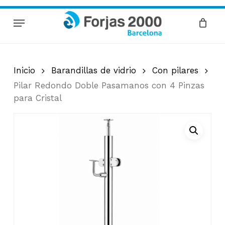
Skip
Menu
to
Cart
Close
Cart
main
content
Inicio
Barandillas de vidrio
Con pilares
Pilar Redondo Doble Pasamanos con 4 Pinzas
para Cristal