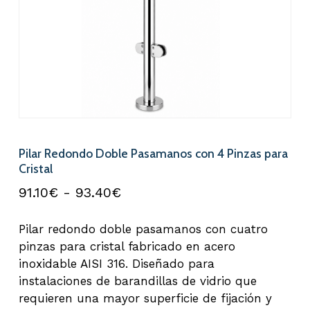
Pilar Redondo Doble Pasamanos con 4 Pinzas para
Cristal
Rango
91.10
€
-
93.40
€
de
Pilar redondo doble pasamanos con cuatro
precios:
pinzas para cristal fabricado en acero
desde
inoxidable AISI 316. Diseñado para
91.10€
instalaciones de barandillas de vidrio que
hasta
requieren una mayor superficie de fijación y
93.40€