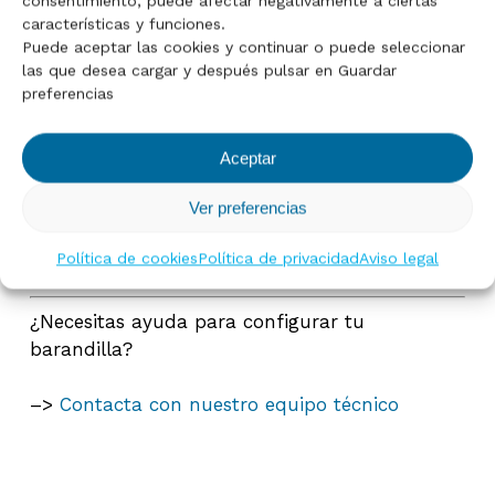
consentimiento, puede afectar negativamente a ciertas
Go To Shop
características y funciones.
Fijación
Placa al suelo
Puede aceptar las cookies y continuar o puede seleccionar
las que desea cargar y después pulsar en Guardar
preferencias
Configuración
Doble pasamanos
Soporte
Fijo o articulado
Aceptar
Acabado
Pulido o satinado
Ver preferencias
Uso
Interior y exterior
Política de cookies
Política de privacidad
Aviso legal
¿Necesitas ayuda para configurar tu
barandilla?
–>
Contacta con nuestro equipo técnico