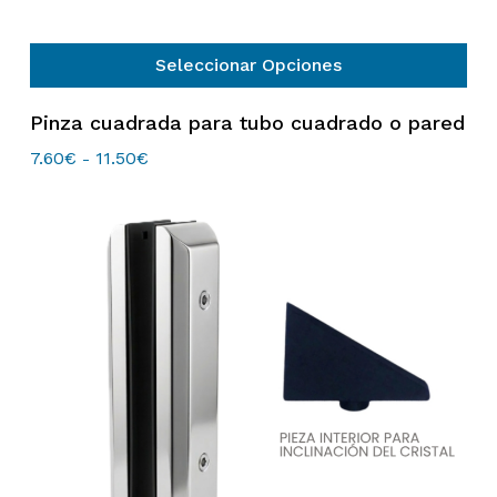
Seleccionar Opciones
Este
Pinza cuadrada para tubo cuadrado o pared
producto
tiene
7.60
€
11.50
€
Rango
-
de
múltiples
precios:
variantes.
desde
Las
7.60€
hasta
opciones
11.50€
se
pueden
elegir
en
la
página
de
producto