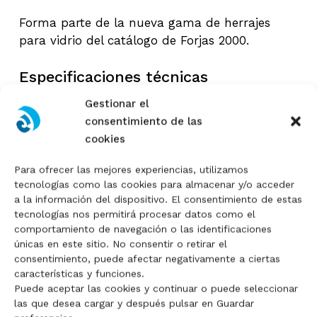
Forma parte de la nueva gama de herrajes
para vidrio del catálogo de Forjas 2000.
Especificaciones técnicas
Gestionar el
Característica
Valor
consentimiento de las
cookies
Tipo
Pinza plana 180°
Para ofrecer las mejores experiencias, utilizamos
Sistema
Unión continua de vidrio
tecnologías como las cookies para almacenar y/o acceder
No hay productos en el
a la información del dispositivo. El consentimiento de estas
Material
Acero inoxidable Duplex 2205
tecnologías nos permitirá procesar datos como el
carrito.
comportamiento de navegación o las identificaciones
Acabado
Pulido
únicas en este sitio. No consentir o retirar el
consentimiento, puede afectar negativamente a ciertas
Go To Shop
Código
F500-27/V
características y funciones.
Puede aceptar las cookies y continuar o puede seleccionar
Medidas
160 x 103 x 45 mm
las que desea cargar y después pulsar en Guardar