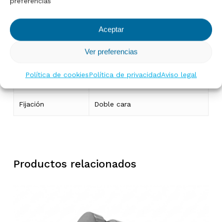
preferencias
Base
112 x 110 mm
Aceptar
Altura
160 mm
Ver preferencias
Vidrio compatible
16-20 mm
Política de cookies
Política de privacidad
Aviso legal
Configuración
180°
Fijación
Doble cara
Productos relacionados