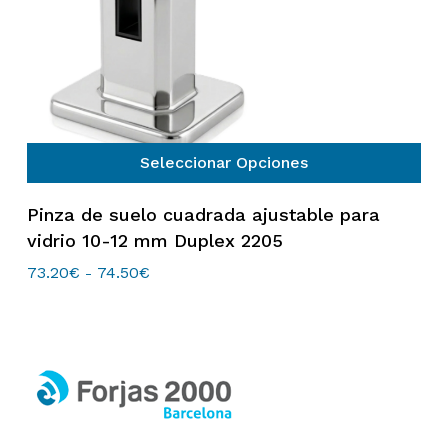
Seleccionar Opciones
Este
Pinza de suelo cuadrada ajustable para
producto
vidrio 10-12 mm Duplex 2205
tiene
múltiples
73.20
€
74.50
€
Rango
-
de
variantes.
precios:
Las
desde
opciones
73.20€
hasta
se
74.50€
pueden
elegir
en