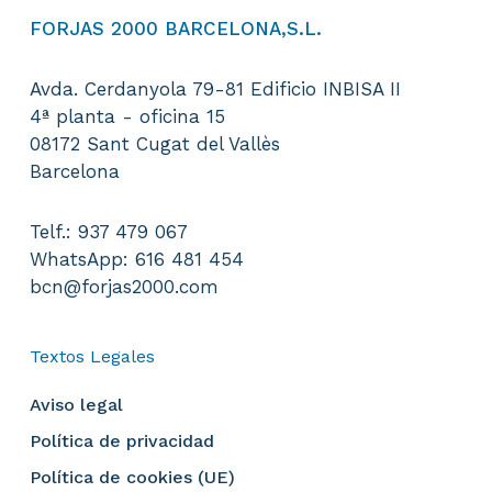
la
FORJAS 2000 BARCELONA,S.L.
página
de
Avda. Cerdanyola 79-81 Edificio INBISA II
producto
4ª planta - oficina 15
08172 Sant Cugat del Vallès
Barcelona
Telf.: 937 479 067
WhatsApp: 616 481 454
bcn@forjas2000.com
Textos Legales
Aviso legal
Política de privacidad
Política de cookies (UE)