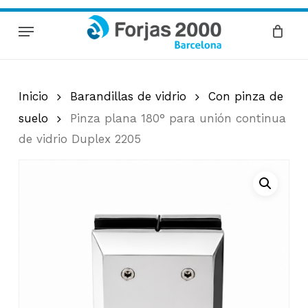
Skip
Menu
to
Cart
Close
Cart
main
content
Inicio
Barandillas de vidrio
Con pinza de
suelo
Pinza plana 180° para unión continua
de vidrio Duplex 2205