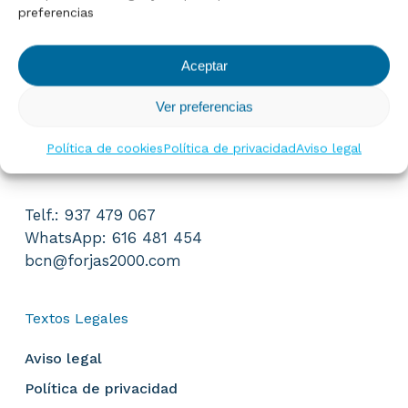
preferencias
FORJAS 2000 BARCELONA,S.L.
Aceptar
Avda. Cerdanyola 79-81 Edificio INBISA II
Ver preferencias
4ª planta - oficina 15
08172 Sant Cugat del Vallès
Política de cookies
Política de privacidad
Aviso legal
Barcelona
Telf.: 937 479 067
WhatsApp: 616 481 454
bcn@forjas2000.com
Textos Legales
Aviso legal
Política de privacidad