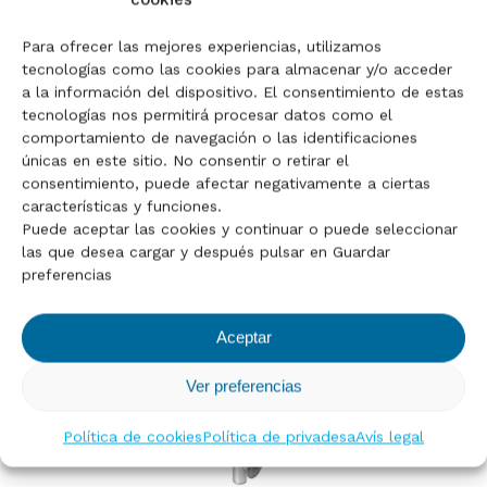
Pilar ranurat 1 canal
Para ofrecer las mejores experiencias, utilizamos
tecnologías como las cookies para almacenar y/o acceder
No hi ha productes a la
a la información del dispositivo. El consentimiento de estas
tecnologías nos permitirá procesar datos como el
cistella.
comportamiento de navegación o las identificaciones
únicas en este sitio. No consentir o retirar el
consentimiento, puede afectar negativamente a ciertas
Go To Shop
características y funciones.
Puede aceptar las cookies y continuar o puede seleccionar
las que desea cargar y después pulsar en Guardar
preferencias
Aceptar
Ver preferencias
Política de cookies
Política de privadesa
Avís legal