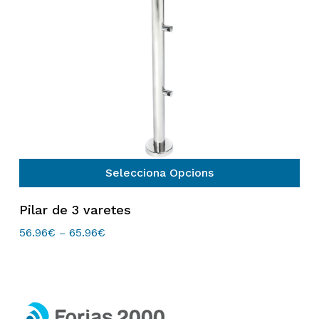
pàgina
del
producte
Selecciona Opcions
Aquest
Pilar de 3 varetes
producte
té
56.96
€
65.96
€
Interval
–
de
diverses
preus:
variants.
56.96€
Les
a
65.96€
opcions