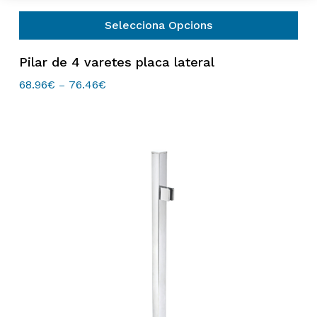
Selecciona Opcions
Aquest
Pilar de 4 varetes placa lateral
producte
té
68.96
€
76.46
€
Interval
–
de
diverses
preus:
variants.
68.96€
Les
a
76.46€
opcions
es
poden
triar
a
la
pàgina
del
producte