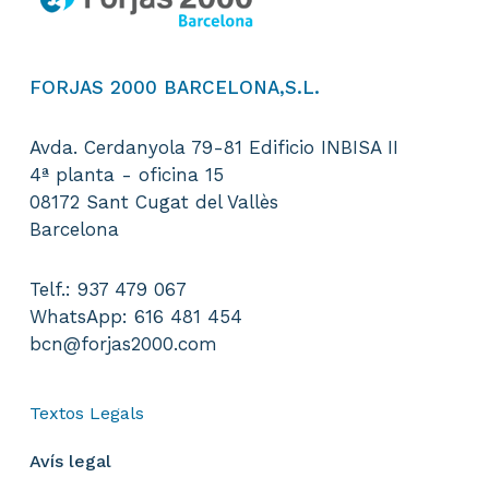
es
poden
triar
a
FORJAS 2000 BARCELONA,S.L.
la
pàgina
Avda. Cerdanyola 79-81 Edificio INBISA II
del
4ª planta - oficina 15
producte
08172 Sant Cugat del Vallès
Barcelona
Telf.: 937 479 067
WhatsApp: 616 481 454
bcn@forjas2000.com
Textos Legals
Avís legal