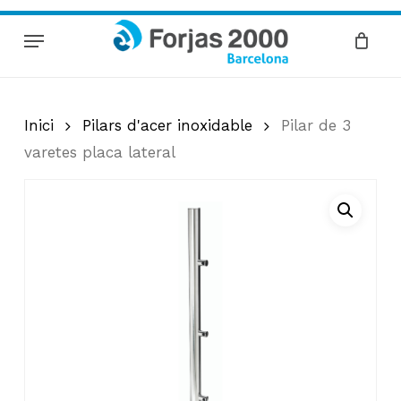
Skip
Menu
to
Cart
Close
Cart
main
content
Inici
Pilars d'acer inoxidable
Pilar de 3
varetes placa lateral