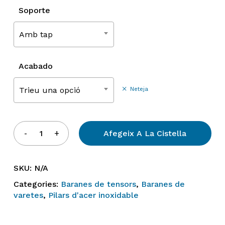
73.46€
Soporte
Amb tap
Acabado
Trieu una opció
Neteja
Afegeix A La Cistella
SKU:
N/A
Categories:
Baranes de tensors
,
Baranes de
varetes
,
Pilars d'acer inoxidable