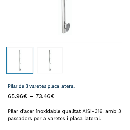
Pilar de 3 varetes placa lateral
Interval
65.96
€
–
73.46
€
de
Pilar d’acer inoxidable qualitat AISI-316, amb 3
preus:
passadors per a varetes i placa lateral.
65.96€
a