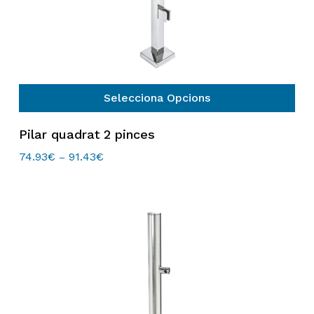
Selecciona Opcions
Aquest
Pilar quadrat 2 pinces
producte
té
74.93
€
91.43
€
Interval
–
de
diverses
preus:
variants.
74.93€
Les
a
91.43€
opcions
es
poden
triar
a
la